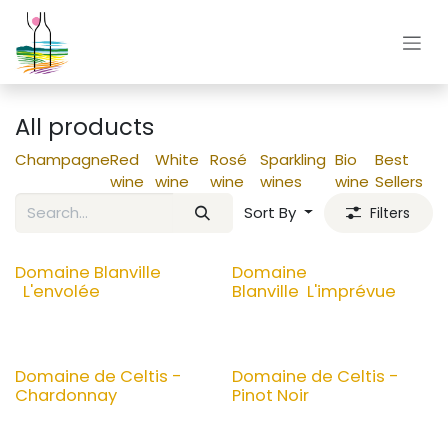
Skip to Content
All products
Champagne
Red
White
Rosé
Sparkling
Bio
Best
wine
wine
wine
wines
wine
Sellers
Sort By
Filters
Domaine Blanville
Domaine
L'envolée
Blanville L'imprévue
Domaine de Celtis -
Domaine de Celtis -
Chardonnay
Pinot Noir