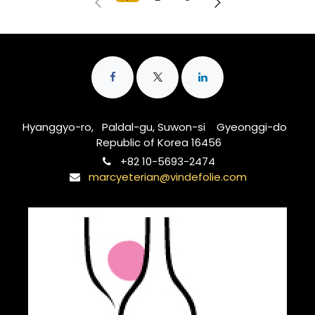
Hyanggyo-ro, Paldal-gu, Suwon-si Gyeonggi-do
Republic of Korea 16456
‭+82 10-5693-2474‬
marcyeterian@vindefolie.com